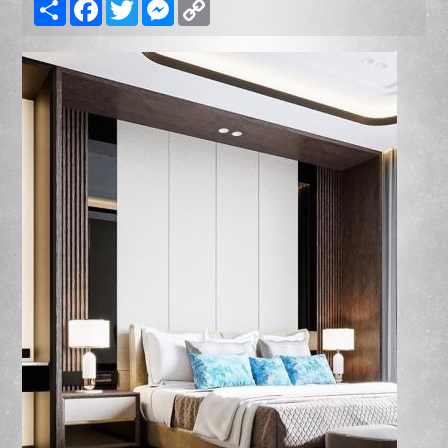
Share
Facebook
Twitter
Messenger
Copy
Link