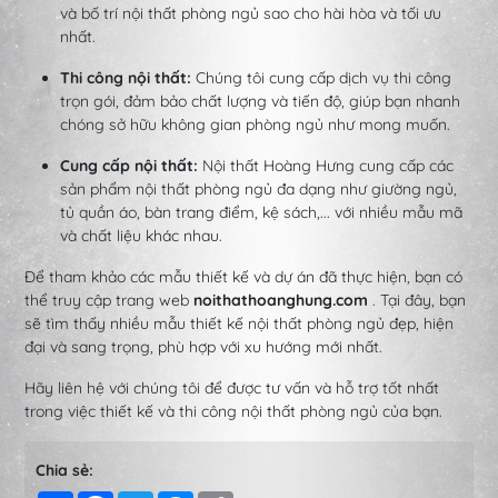
và bố trí nội thất phòng ngủ sao cho hài hòa và tối ưu
nhất.
Thi công nội thất:
Chúng tôi cung cấp dịch vụ thi công
trọn gói, đảm bảo chất lượng và tiến độ, giúp bạn nhanh
chóng sở hữu không gian phòng ngủ như mong muốn.
Cung cấp nội thất:
Nội thất Hoàng Hưng cung cấp các
sản phẩm nội thất phòng ngủ đa dạng như giường ngủ,
tủ quần áo, bàn trang điểm, kệ sách,... với nhiều mẫu mã
và chất liệu khác nhau.
Để tham khảo các mẫu thiết kế và dự án đã thực hiện, bạn có
thể truy cập trang web
noithathoanghung.com
. Tại đây, bạn
sẽ tìm thấy nhiều mẫu thiết kế nội thất phòng ngủ đẹp, hiện
đại và sang trọng, phù hợp với xu hướng mới nhất.
Hãy liên hệ với chúng tôi để được tư vấn và hỗ trợ tốt nhất
trong việc thiết kế và thi công nội thất phòng ngủ của bạn.
Chia sẻ: