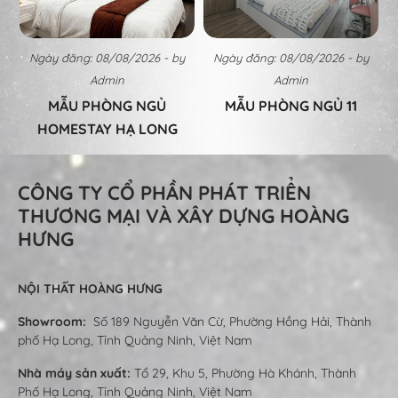
Ngày đăng: 08/08/2026 - by
Ngày đăng: 08/08/2026 - by
Admin
Admin
MẪU PHÒNG NGỦ
MẪU PHÒNG NGỦ 11
HOMESTAY HẠ LONG
CÔNG TY CỔ PHẦN PHÁT TRIỂN
THƯƠNG MẠI VÀ XÂY DỰNG HOÀNG
HƯNG
NỘI THẤT HOÀNG HƯNG
Showroom:
Số 189 Nguyễn Văn Cừ, Phường Hồng Hải, Thành
phố Hạ Long, Tỉnh Quảng Ninh, Việt Nam
Nhà máy sản xuất:
Tổ 29, Khu 5, Phường Hà Khánh, Thành
Phố Hạ Long, Tỉnh Quảng Ninh, Việt Nam