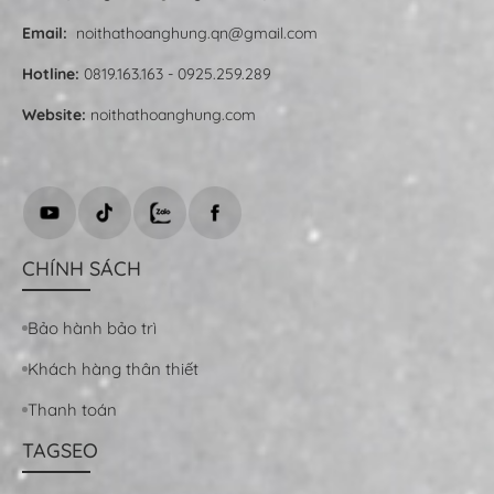
Email:
noithathoanghung.qn@gmail.com
Hotline:
0819.163.163 - 0925.259.289
Website:
noithathoanghung.com
CHÍNH SÁCH
Bảo hành bảo trì
Khách hàng thân thiết
Thanh toán
TAGSEO