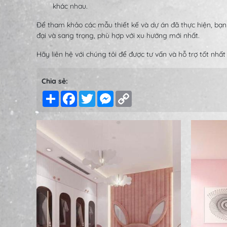
khác nhau.
Để tham khảo các mẫu thiết kế và dự án đã thực hiện, bạn
đại và sang trọng, phù hợp với xu hướng mới nhất.
Hãy liên hệ với chúng tôi để được tư vấn và hỗ trợ tốt nhất
Chia sẻ:
Share
Facebook
Twitter
Messenger
Copy
Link