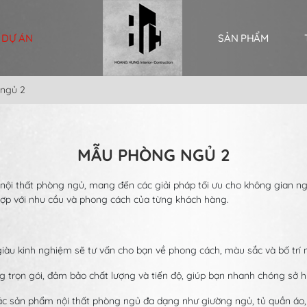
DỰ ÁN
SẢN PHẨM
ngủ 2
MẪU PHÒNG NGỦ 2
 nội thất phòng ngủ, mang đến các giải pháp tối ưu cho không gian ng
 hợp với nhu cầu và phong cách của từng khách hàng.
giàu kinh nghiệm sẽ tư vấn cho bạn về phong cách, màu sắc và bố trí n
ng trọn gói, đảm bảo chất lượng và tiến độ, giúp bạn nhanh chóng s
 sản phẩm nội thất phòng ngủ đa dạng như giường ngủ, tủ quần áo, bà