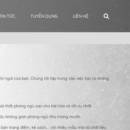
TIN TỨC
TUYỂN DỤNG
LIÊN HỆ
hỉ ngơi của bạn. Chúng tôi tập trung vào việc tạo ra những
ội thất phòng ngủ sao cho hài hòa và tối ưu nhất.
ở hữu không gian phòng ngủ như mong muốn.
n trang điểm, kệ sách,... với nhiều mẫu mã và chất liệu