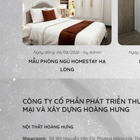
Ngày đăng: 06/08/2026 - by Admin
Ngày 
MẪU PHÒNG NGỦ HOMESTAY HẠ
LONG
CÔNG TY CỔ PHẦN PHÁT TRIỂN T
MẠI VÀ XÂY DỰNG HOÀNG HƯNG
NỘI THẤT HOÀNG HƯNG
Showroom:
Số 189 Nguyễn Văn Cừ, Phường Hồng Hải, Th