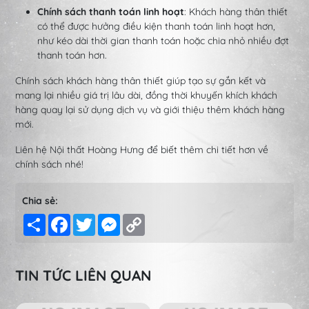
Chính sách thanh toán linh hoạt
: Khách hàng thân thiết
có thể được hưởng điều kiện thanh toán linh hoạt hơn,
như kéo dài thời gian thanh toán hoặc chia nhỏ nhiều đợt
thanh toán hơn.
Chính sách khách hàng thân thiết giúp tạo sự gắn kết và
mang lại nhiều giá trị lâu dài, đồng thời khuyến khích khách
hàng quay lại sử dụng dịch vụ và giới thiệu thêm khách hàng
mới.
Liên hệ Nội thất Hoàng Hưng để biết thêm chi tiết hơn về
chính sách nhé!
Chia sẻ:
Share
Facebook
Twitter
Messenger
Copy
Link
TIN TỨC LIÊN QUAN