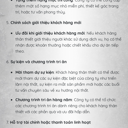
Tặng thêm hạng mục thi công
: Công ty có thể cung cấp
thêm một số hạng mục nhỏ miễn phí, thiết kế góc trang
trí, hoặc tư vấn phong thủy.
5.
Chính sách giới thiệu khách hàng mới
Ưu đãi khi giới thiệu khách hàng mới
: Nếu khách hàng
thân thiết giới thiệu người khác sử dụng dịch vụ, họ có thể
nhận được khoản thưởng hoặc chiết khấu cho dự án tiếp
theo.
6.
Sự kiện và chương trình tri ân
Mời tham dự sự kiện
: Khách hàng thân thiết có thể được
mời tham dự các sự kiện đặc biệt của công ty như triển
lãm nội thất, sự kiện ra mắt sản phẩm mới hoặc các buổi
tư vấn chuyên sâu về xu hướng nội thất.
Chương trình tri ân hàng năm
: Công ty có thể tổ chức
các chương trình tri ân dành riêng cho khách hàng thân
thiết với các phần quà và ưu đãi hấp dẫn.
7.
Hỗ trợ tài chính hoặc thanh toán linh hoạt