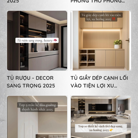
2025
PHÒNG THỜ PHONG
THỦY 2025
TỦ RƯỢU - DECOR
TỦ GIẦY DÉP CẠNH LỐI
SANG TRỌNG 2025
VÀO TIỆN LỢI XU
HƯỚNG 2025