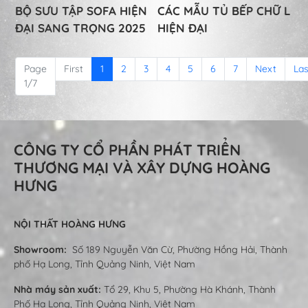
BỘ SƯU TẬP SOFA HIỆN
CÁC MẪU TỦ BẾP CHỮ L
ĐẠI SANG TRỌNG 2025
HIỆN ĐẠI
Page
First
1
2
3
4
5
6
7
Next
Las
1/7
CÔNG TY CỔ PHẦN PHÁT TRIỂN
THƯƠNG MẠI VÀ XÂY DỰNG HOÀNG
HƯNG
NỘI THẤT HOÀNG HƯNG
Showroom:
Số 189 Nguyễn Văn Cừ, Phường Hồng Hải, Thành
phố Hạ Long, Tỉnh Quảng Ninh, Việt Nam
Nhà máy sản xuất:
Tổ 29, Khu 5, Phường Hà Khánh, Thành
Phố Hạ Long, Tỉnh Quảng Ninh, Việt Nam