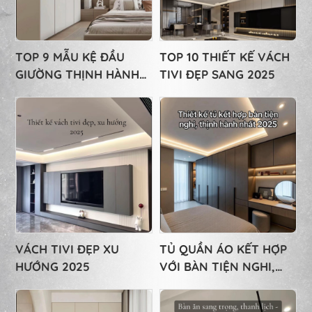
TOP 9 MẪU KỆ ĐẦU
TOP 10 THIẾT KẾ VÁCH
GIƯỜNG THỊNH HÀNH
TIVI ĐẸP SANG 2025
NHẤT 2025
VÁCH TIVI ĐẸP XU
TỦ QUẦN ÁO KẾT HỢP
HƯỚNG 2025
VỚI BÀN TIỆN NGHI,
THỊNH HÀNH NHẤT
2025