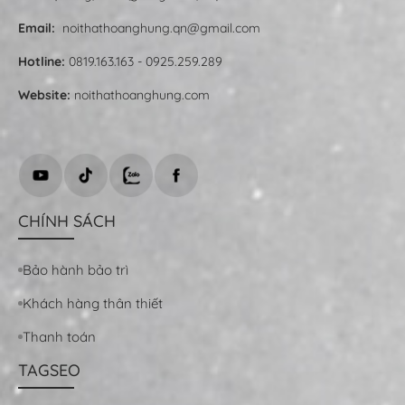
Email:
noithathoanghung.qn@gmail.com
Hotline:
0819.163.163 - 0925.259.289
Website:
noithathoanghung.com
CHÍNH SÁCH
Bảo hành bảo trì
Khách hàng thân thiết
Thanh toán
TAGSEO