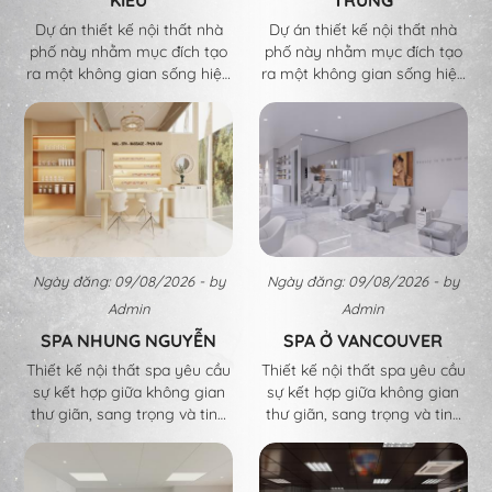
Dự án thiết kế nội thất nhà
Dự án thiết kế nội thất nhà
phố này nhằm mục đích tạo
phố này nhằm mục đích tạo
ra một không gian sống hiện
ra một không gian sống hiện
đại, tiện nghi và đầy tính
đại, tiện nghi và đầy tính
thẩm mỹ cho gia đình. Với
thẩm mỹ cho gia đình. Với
diện tích hạn chế, chúng tôi
diện tích hạn chế, chúng tôi
đã nghiên cứu và áp dụng
đã nghiên cứu và áp dụng
các giải pháp thiết kế thông
các giải pháp thiết kế thông
minh để tối ưu hóa không
minh để tối ưu hóa không
gian, đồng thời mang lại sự
gian, đồng thời mang lại sự
thoải mái và phong cách
thoải mái và phong cách
riêng cho từng thành viên
riêng cho từng thành viên
Ngày đăng: 09/08/2026 - by
Ngày đăng: 09/08/2026 - by
trong gia đình.
trong gia đình.
Admin
Admin
SPA NHUNG NGUYỄN
SPA Ở VANCOUVER
Thiết kế nội thất spa yêu cầu
Thiết kế nội thất spa yêu cầu
sự kết hợp giữa không gian
sự kết hợp giữa không gian
thư giãn, sang trọng và tinh
thư giãn, sang trọng và tinh
tế, đồng thời mang lại trải
tế, đồng thời mang lại trải
nghiệm thoải mái cho khách
nghiệm thoải mái cho khách
hàng. Dưới đây là những yếu
hàng. Dưới đây là những yếu