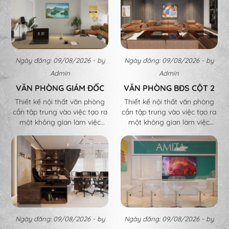
tố quan trọng trong quá trình
tố quan trọng trong quá trình
thiết kế nội thất spa:
thiết kế nội thất spa
Ngày đăng: 09/08/2026 - by
Ngày đăng: 09/08/2026 - by
Admin
Admin
VĂN PHÒNG GIÁM ĐỐC
VĂN PHÒNG BĐS CỘT 2
Thiết kế nội thất văn phòng
Thiết kế nội thất văn phòng
cần tập trung vào việc tạo ra
cần tập trung vào việc tạo ra
một không gian làm việc
một không gian làm việc
chuyên nghiệp, thoải mái và
chuyên nghiệp, thoải mái và
hiệu quả cho nhân viên. Dưới
hiệu quả cho nhân viên. Dưới
đây là những yếu tố quan
đây là những yếu tố quan
trọng khi thiết kế nội thất văn
trọng khi thiết kế nội thất văn
phòng:
phòng:
Ngày đăng: 09/08/2026 - by
Ngày đăng: 09/08/2026 - by