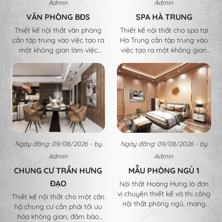
Admin
Admin
VĂN PHÒNG BĐS
SPA HÀ TRUNG
Thiết kế nội thất văn phòng
Thiết kế nội thất cho spa tại
cần tập trung vào việc tạo ra
Hà Trung cần tập trung vào
một không gian làm việc
việc tạo ra một không gian
chuyên nghiệp, thoải mái và
thư giãn, sang trọng và thoải
hiệu quả cho nhân viên. Dưới
mái cho khách hàng. Dưới
đây là những yếu tố quan
đây là các yếu tố quan trọng
trọng khi thiết kế nội thất văn
khi thiết kế nội thất spa
phòng:
Ngày đăng: 09/08/2026 - by
Ngày đăng: 09/08/2026 - by
Admin
Admin
CHUNG CƯ TRẦN HƯNG
MẪU PHÒNG NGỦ 1
ĐẠO
Nội thất Hoàng Hưng là đơn
vị chuyên thiết kế và thi công
Thiết kế nội thất cho một căn
nội thất phòng ngủ, mang
hộ chung cư cần phải tối ưu
đến các giải pháp tối ưu cho
hóa không gian, đảm bảo